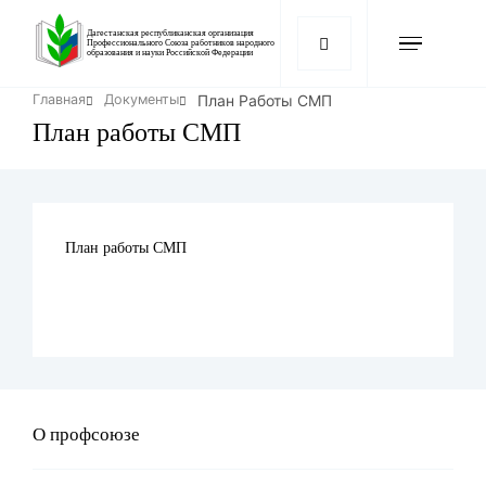
Перейти
к
Дагестанская республиканская организация
Профессионального Союза работников народного
образования и науки Российской Федерации
основному
содержанию
Строка
План Работы СМП
Главная
Документы
навигации
План работы СМП
План работы СМП
О профсоюзе