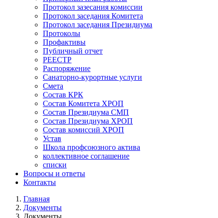
Протокол зазесания комиссии
Протокол заседания Комитета
Протокол заседания Президиума
Протоколы
Профактивы
Публичный отчет
РЕЕСТР
Распоряжение
Санаторно-курортные услуги
Смета
Состав КРК
Состав Комитета ХРОП
Состав Президиума СМП
Состав Президиума ХРОП
Состав комиссий ХРОП
Устав
Школа профсоюзного актива
коллективное соглашение
списки
Вопросы и ответы
Контакты
Главная
Документы
Строка
Документы