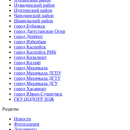
Цумадинский район
Цунтинский район
Чародинский район
Шамильский район
город Буйнакск
город Дагестанские Огни
город Дербент
город Избербаш
город Каспийск
город Каспийск РИК
город Кизилюрт
город Кизляр
город Махачкала
город Махачкала ДГПУ
город Махачкала ДГТУ
город Махачкала ДГУ
город Хасавюрт
город Южно-Сухокумск
ГКУ ЦОДОУР ЗОЖ
Разделы
Новости
Фотогалерея
Документы