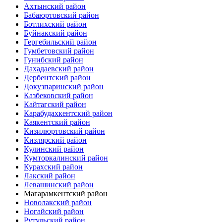
Ахтынский район
Бабаюртовский район
Ботлихский район
Буйнакский район
Гергебильский район
Гумбетовский район
Гунибский район
Дахадаевский район
Дербентский район
Докузпаринский район
Казбековский район
Кайтагский район
Карабудахкентский район
Каякентский район
Кизилюртовский район
Кизлярский район
Кулинский район
Кумторкалинский район
Курахский район
Лакский район
Левашинский район
Магарамкентский район
Новолакский район
Ногайский район
Рутульский район