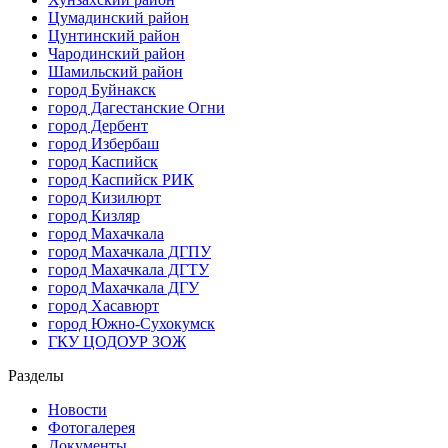
Цумадинский район
Цунтинский район
Чародинский район
Шамильский район
город Буйнакск
город Дагестанские Огни
город Дербент
город Избербаш
город Каспийск
город Каспийск РИК
город Кизилюрт
город Кизляр
город Махачкала
город Махачкала ДГПУ
город Махачкала ДГТУ
город Махачкала ДГУ
город Хасавюрт
город Южно-Сухокумск
ГКУ ЦОДОУР ЗОЖ
Разделы
Новости
Фотогалерея
Документы