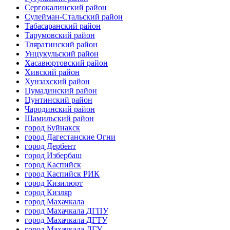
Сергокалинский район
Сулейман-Стальский район
Табасаранский район
Тарумовский район
Тляратинский район
Унцукульский район
Хасавюртовский район
Хивский район
Хунзахский район
Цумадинский район
Цунтинский район
Чародинский район
Шамильский район
город Буйнакск
город Дагестанские Огни
город Дербент
город Избербаш
город Каспийск
город Каспийск РИК
город Кизилюрт
город Кизляр
город Махачкала
город Махачкала ДГПУ
город Махачкала ДГТУ
город Махачкала ДГУ