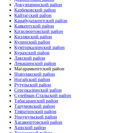
Докузпаринский район
Казбековский район
Кайтагский район
Карабудахкентский район
Каякентский район
Кизилюртовский район
Кизлярский район
Кулинский район
Кумторкалинский район
Курахский район
Лакский район
Левашинский район
Магарамкентский район
Новолакский район
Ногайский район
Рутульский район
Сергокалинский район
Сулейман-Стальский район
Табасаранский район
Тарумовский район
Тляратинский район
Унцукульский район
Хасавюртовский район
Хивский район
Хунзахский район