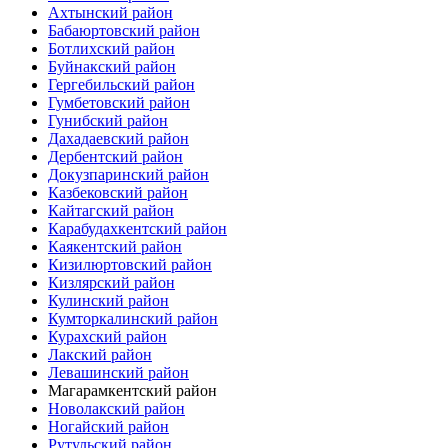
Ахтынский район
Бабаюртовский район
Ботлихский район
Буйнакский район
Гергебильский район
Гумбетовский район
Гунибский район
Дахадаевский район
Дербентский район
Докузпаринский район
Казбековский район
Кайтагский район
Карабудахкентский район
Каякентский район
Кизилюртовский район
Кизлярский район
Кулинский район
Кумторкалинский район
Курахский район
Лакский район
Левашинский район
Магарамкентский район
Новолакский район
Ногайский район
Рутульский район